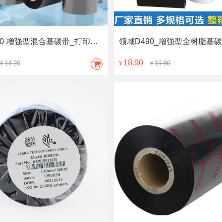
领域D310-增强型混合基碳带_打印清晰,条码标签打印机专用,规格齐全尺寸可定制
18.90
14.20
19.90
¥
¥
¥