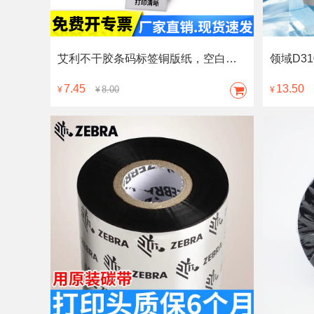
艾利不干胶条码标签铜版纸，空白横版卷标铜板纸，支持定做、咨询客服
7.45
13.50
8.00
¥
¥
¥