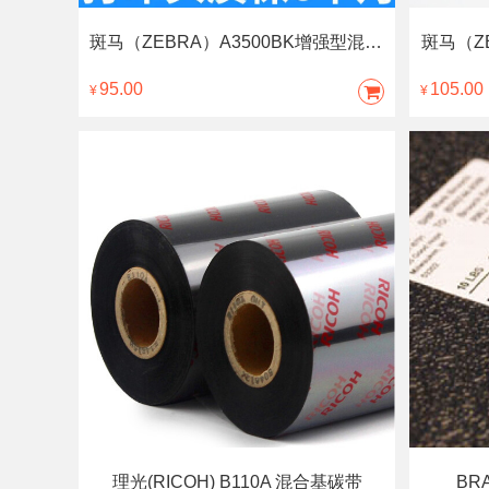
斑马（ZEBRA）A3500BK增强型混合基碳带
斑马（Z
95.00
105.00
¥
¥
理光(RICOH) B110A 混合基碳带
BR