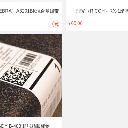
EBRA）A3201BK混合基碳带
理光（RICOH）RX-1蜡
65.00
¥
ADY B-483 超强粘胶标签