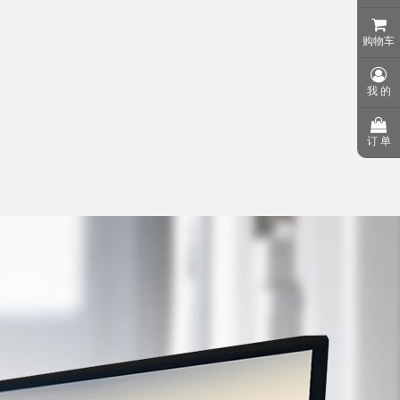
购物车
我 的
订 单