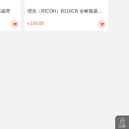
基碳带
理光（RICOH）B110CR 全树脂基碳带
145.00
¥
注册